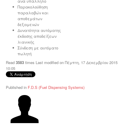
ανά υπάλληλο
Παρακολούθηση
παραλαβών και
αποθεμάτων
δεξαμενών
Δυνατότητα αυτόματης
έκδοσης αποδείξεων
λιανικής
Σύνδεση με αυτόματο
πωλητή
Read
3583
times
Last modified on Πέμπτη, 17 Δεκεμβρίου 2015
10:05
Published in
F.D.S (Fuel Dispensing Systems)