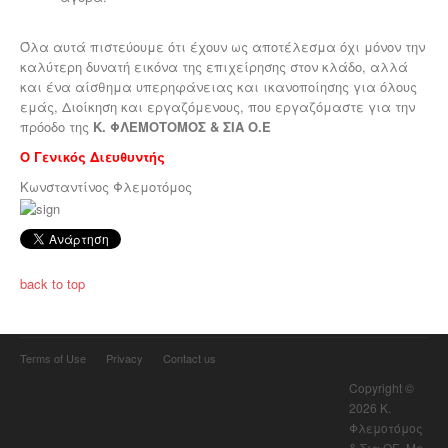
Όλα αυτά πιστεύουμε ότι έχουν ως αποτέλεσμα όχι μόνον την
καλύτερη δυνατή εικόνα της επιχείρησης στον κλάδο, αλλά
και ένα αίσθημα υπερηφάνειας και ικανοποίησης για όλους
εμάς, Διοίκηση και εργαζόμενους, που εργαζόμαστε για την
πρόοδο της
Κ. ΦΛΕΜΟΤΟΜΟΣ & ΣΙΑ Ο.Ε
Ο Γενικός Διευθυντής
Κωνσταντίνος Φλεμοτόμος
back to top
Terms of Use
Privacy
Contact us
Copyright ©
2026 Κ.
Φλεμοτόμος
& Σια ΟΕ. Με