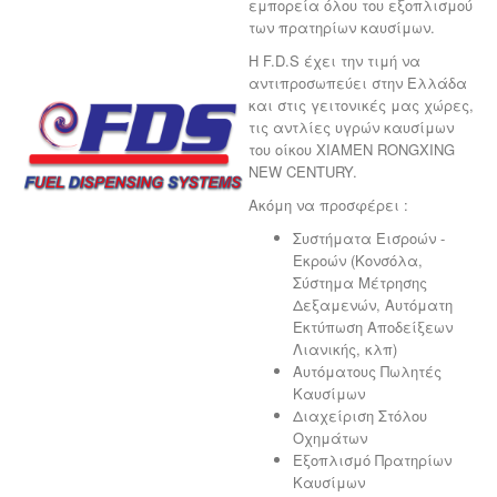
εμπορεία όλου του εξοπλισμού
των πρατηρίων καυσίμων.
Η F.D.S έχει την τιμή να
αντιπροσωπεύει στην Ελλάδα
και στις γειτονικές μας χώρες,
τις αντλίες υγρών καυσίμων
του οίκου XIAMEN RONGXING
NEW CENTURY.
Ακόμη να προσφέρει :
Συστήματα Εισροών -
Εκροών (Κονσόλα,
Σύστημα Μέτρησης
Δεξαμενών, Αυτόματη
Εκτύπωση Αποδείξεων
Λιανικής, κλπ)
Αυτόματους Πωλητές
Καυσίμων
Διαχείριση Στόλου
Οχημάτων
Εξοπλισμό Πρατηρίων
Καυσίμων